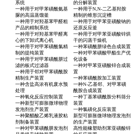
系统
的分解装置
一种用于对甲苯磺酰氨基
一种用于N,N-二乙基羟胺
脲的高温蒸馏釜
精制的锥形沉淀槽
一种用于对羟基苯甲醛粗
一种用于对甲苯亚磺酸钠的
产品的精制系统
还原反应釜
一种用于对羟基苯甲醛离
一种用于对甲苯亚磺酸锌烘
心的下卸式离心机
干的闪蒸干燥机
一种用于对甲苯磺酰氯精
一种苯磺酰肼绿色合成装置
制的提纯装置
一种对甲苯磺酸甲酯生产优
一种用于对甲苯磺酰肼过
化设备
滤的板式过滤器
一种对甲苯亚磺酸锌合成装
一种用于邻对甲苯磺酰胺
置
精制生产装置
一种苯磺酰胺加工装置
一种含盐高浓有机废水预
一种N-乙基邻、对甲苯磺
处理
酰胺合成装置
一种氧化反应控制装置
一种丁基苯磺酰胺分料筛分
一种新型可膨胀微球物理
装置
发泡剂生产装置
一种氯磺化反应装置
一种聚醋酸乙烯乳液胶粘
新型可膨胀微球物理发泡剂
剂制备装置
的生产装置
一种对甲苯磺酰肼发泡剂
高性能橡塑助剂苯亚磺酸锌