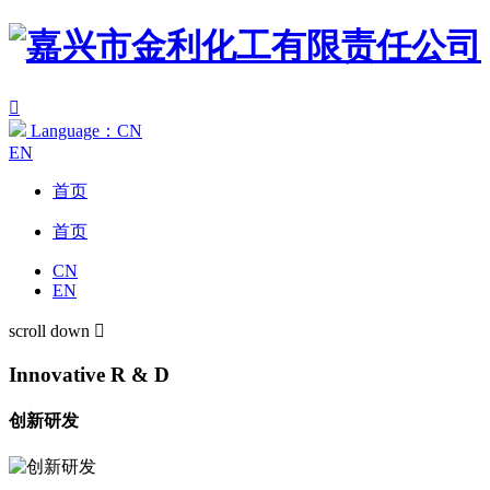

Language：CN
EN
首页
首页
CN
EN
scroll down

Innovative
R & D
创新研发